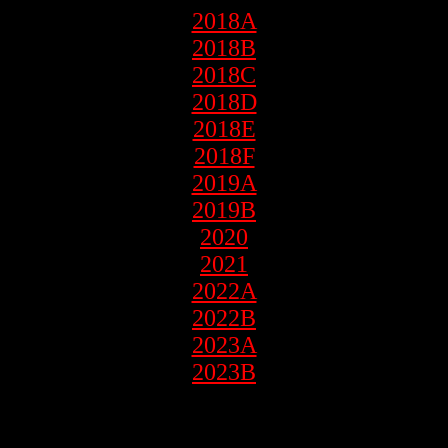
2018A
2018B
2018C
2018D
2018E
2018F
2019A
2019B
2020
2021
2022A
2022B
2023A
2023B